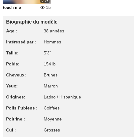
0:37
15
touch me
Biographie du modèle
Age :
38 années
Intéressé par :
Hommes
Taille:
5'3"
Poids:
154 lb
Cheveux:
Brunes
Yeux:
Marron
Origines:
Latino / Hispanique
Poils Pubiens :
Coiffées
Poitrine :
Moyenne
Cul :
Grosses