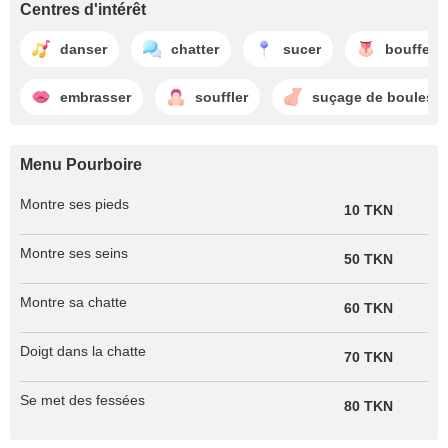
Centres d'intérêt
danser
chatter
sucer
bouffer d
embrasser
souffler
suçage de boules
Menu Pourboire
Montre ses pieds
10 TKN
Montre ses seins
50 TKN
Montre sa chatte
60 TKN
Doigt dans la chatte
70 TKN
Se met des fessées
80 TKN