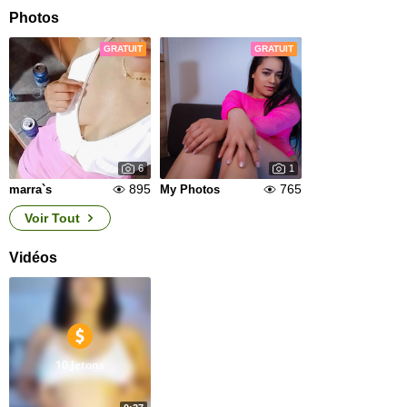
Photos
GRATUIT
GRATUIT
6
1
895
765
marra`s
My Photos
Voir Tout
Vidéos
10 Jetons