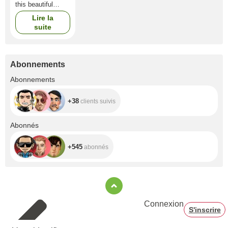
this beautiful
motorcycle
Lire la
suite
Abonnements
+38
Abonnements
+38
clients suivis
+545
Abonnés
+545
abonnés
Connexion
S'inscrire