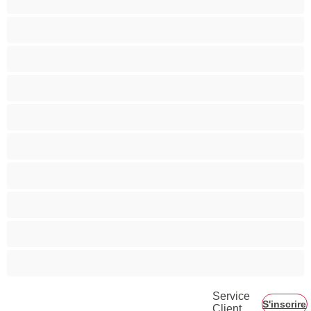
Minettes
Musclé
Petite
Petits seins
Pornstar
Rousses
Seins moyens
Sexe en Groupe
Vieilles
Service
S'inscrire
Client